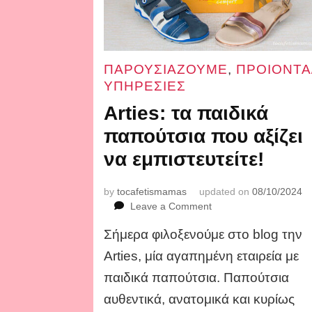
ΠΑΡΟΥΣΙΑΖΟΥΜΕ
,
ΠΡΟΙΟΝΤΑ
ΥΠΗΡΕΣΙΕΣ
Arties: τα παιδικά
παπούτσια που αξίζει
να εμπιστευτείτε!
by
tocafetismamas
updated on
08/10/2024
on
Leave a Comment
Arties:
Σήμερα φιλοξενούμε στο blog την
τα
παιδικά
Arties, μία αγαπημένη εταιρεία με
παπούτσια
παιδικά παπούτσια. Παπούτσια
που
αξίζει
αυθεντικά, ανατομικά και κυρίως
να