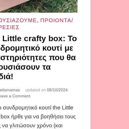
ΟΥΣΙΑΖΟΥΜΕ
,
ΠΡΟΙΟΝΤΑ/
ΡΕΣΙΕΣ
 Little crafty box: Το
δρομητικό κουτί με
στηριότητες που θα
ουσιάσουν τα
διά!
fetismamas
updated on
08/10/2024
on
eave a Comment
The
ο συνδρομητικό κουτί the Little
Little
crafty
y box ήρθε για να βοηθήσει τους
box:
ς να γλιτώσουν χρόνο (και
Το