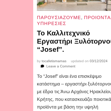
ΠΑΡΟΥΣΙΑΖΟΥΜΕ
,
ΠΡΟΙΟΝΤΑ
ΥΠΗΡΕΣΙΕΣ
Το Καλλιτεχνικό
Εργαστήρι Ξυλότορνο
“Josef”.
by
tocafetismamas
updated on
03/12/2024
on
Leave a Comment
Το
Το “Josef” είναι ένα επισκέψιμο
Καλλιτεχνικό
Εργαστήρι
κατάστημα – εργαστήρι ξυλότορνο
Ξυλότορνου
με έδρα τις Άνω Αρχάνες Ηρακλείο
“Josef”.
Κρήτης, που κατασκευάζει ποιοτικ
προϊόντα με βάση την υψηλή