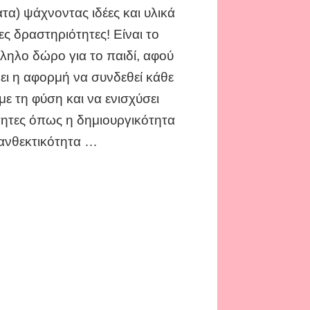
συνδρομητικό
τα) ψάχνοντας ιδέες και υλικά
κουτί
έες δραστηριότητες! Είναι το
με
δραστηριότητες
ληλο δώρο για το παιδί, αφού
που
νει η αφορμή να συνδεθεί κάθε
θα
ενθουσιάσουν
 με τη φύση και να ενισχύσει
τα
τητες όπως η δημιουργικότητα
παιδιά!
 ανθεκτικότητα …