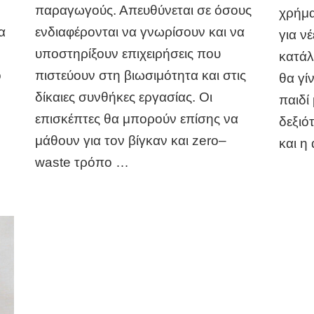
παραγωγούς. Απευθύνεται σε όσους
χρήμα
α
ενδιαφέρονται να γνωρίσουν και να
για ν
υποστηρίξουν επιχειρήσεις που
κατάλ
ο
πιστεύουν στη βιωσιμότητα και στις
θα γί
δίκαιες συνθήκες εργασίας. Οι
παιδί
επισκέπτες θα μπορούν επίσης να
δεξιό
μάθουν για τον βίγκαν και zero–
και η
waste τρόπο …