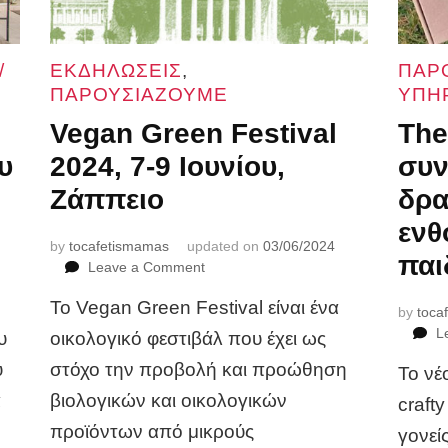
/
ΕΚΔΗΛΩΣΕΙΣ
,
ΠΑΡ
ΠΑΡΟΥΣΙΑΖΟΥΜΕ
ΥΠΗ
Vegan Green Festival
The
υ
2024, 7-9 Ιουνίου,
συν
Ζάππειο
δρα
ενθ
by
tocafetismamas
updated on
03/06/2024
παι
on
Leave a Comment
Vegan
Το Vegan Green Festival είναι ένα
Green
by
toca
Festival
L
υ
οικολογικό φεστιβάλ που έχει ως
2024,
υ
στόχο την προβολή και προώθηση
7-
Το νέ
9
ά
βιολογικών και οικολογικών
craft
Ιουνίου,
προϊόντων από μικρούς
γονεί
Ζάππειο