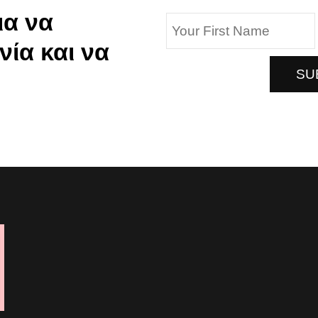
α να
νία και να