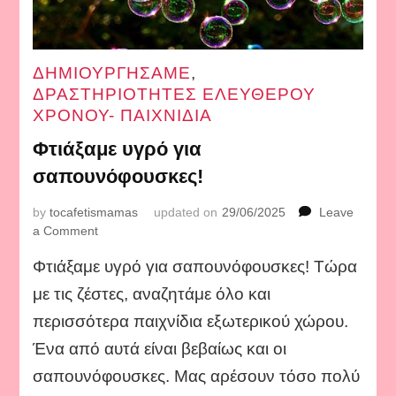
ΔΗΜΙΟΥΡΓΗΣΑΜΕ
,
ΔΡΑΣΤΗΡΙΟΤΗΤΕΣ ΕΛΕΥΘΕΡΟΥ
ΧΡΟΝΟΥ- ΠΑΙΧΝΙΔΙΑ
Φτιάξαμε υγρό για
σαπουνόφουσκες!
by
tocafetismamas
updated on
29/06/2025
Leave
on
a Comment
Φτιάξαμε
Φτιάξαμε υγρό για σαπουνόφουσκες! Τώρα
υγρό
για
με τις ζέστες, αναζητάμε όλο και
σαπουνόφουσκες!
περισσότερα παιχνίδια εξωτερικού χώρου.
Ένα από αυτά είναι βεβαίως και οι
σαπουνόφουσκες. Μας αρέσουν τόσο πολύ