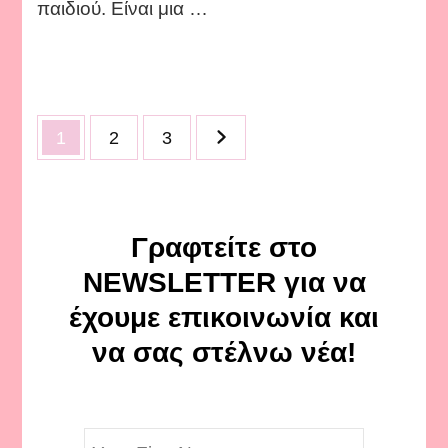
παιδιού. Είναι μια …
Σελιδοποίηση
Page
Page
Page
1
2
3
άρθρων
Γραφτείτε στο
NEWSLETTER για να
έχουμε επικοινωνία και
να σας στέλνω νέα!