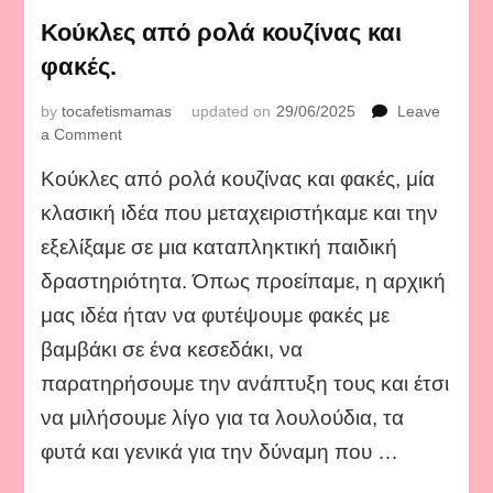
Κούκλες από ρολά κουζίνας και
φακές.
by
tocafetismamas
updated on
29/06/2025
Leave
on
a Comment
Κούκλες
Κούκλες από ρολά κουζίνας και φακές, μία
από
ρολά
κλασική ιδέα που μεταχειριστήκαμε και την
κουζίνας
εξελίξαμε σε μια καταπληκτική παιδική
και
φακές.
δραστηριότητα. Όπως προείπαμε, η αρχική
μας ιδέα ήταν να φυτέψουμε φακές με
βαμβάκι σε ένα κεσεδάκι, να
παρατηρήσουμε την ανάπτυξη τους και έτσι
να μιλήσουμε λίγο για τα λουλούδια, τα
φυτά και γενικά για την δύναμη που …