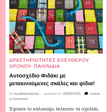
ΔΡΑΣΤΗΡΙΟΤΗΤΕΣ ΕΛΕΥΘΕΡΟΥ
ΧΡΟΝΟΥ- ΠΑΙΧΝΙΔΙΑ
Αυτοσχέδιο Φιδάκι με
μετακινούμενες σκάλες και φίδια!
by
tocafetismamas
updated on
30/06/2025
Leave
on
a Comment
Αυτοσχέδιο
Έφτασε το καλοκαίρι, έκλεισαν τα σχολεία,
Φιδάκι