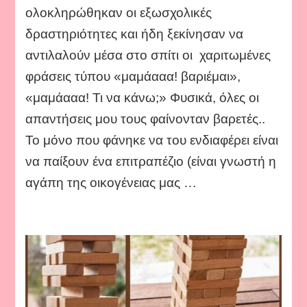
με
ολοκληρώθηκαν οι εξωσχολικές
μετακινούμενες
δραστηριότητες και ήδη ξεκίνησαν να
σκάλες
και
αντιλαλούν μέσα στο σπίτι οι χαριτωμένες
φίδια!
φράσεις τύπου «μαμάααα! βαριέμαι»,
«μαμάααα! Τι να κάνω;» Φυσικά, όλες οι
απαντήσεις μου τους φαίνονταν βαρετές..
Το μόνο που φάνηκε να του ενδιαφέρει είναι
να παίξουν ένα επιτραπέζιο (είναι γνωστή η
αγάπη της οικογένειας μας …