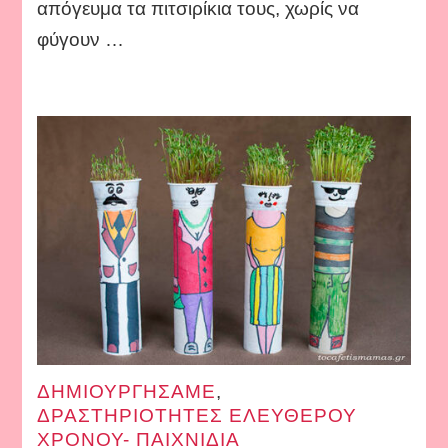
απόγευμα τα πιτσιρίκια τους, χωρίς να
φύγουν …
ΔΗΜΙΟΥΡΓΗΣΑΜΕ
,
ΔΡΑΣΤΗΡΙΟΤΗΤΕΣ ΕΛΕΥΘΕΡΟΥ
ΧΡΟΝΟΥ- ΠΑΙΧΝΙΔΙΑ