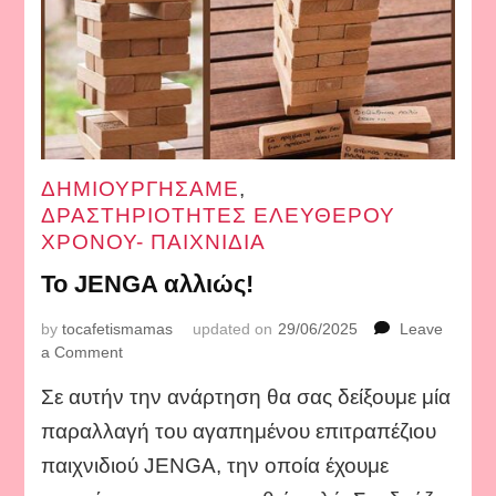
ΔΗΜΙΟΥΡΓΗΣΑΜΕ
,
ΔΡΑΣΤΗΡΙΟΤΗΤΕΣ ΕΛΕΥΘΕΡΟΥ
ΧΡΟΝΟΥ- ΠΑΙΧΝΙΔΙΑ
Το JENGA αλλιώς!
by
tocafetismamas
updated on
29/06/2025
Leave
on
a Comment
Το
Σε αυτήν την ανάρτηση θα σας δείξουμε μία
JENGA
αλλιώς!
παραλλαγή του αγαπημένου επιτραπέζιου
παιχνιδιού JENGA, την οποία έχουμε