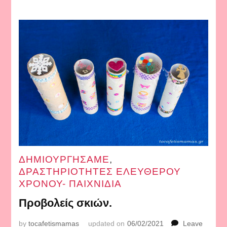
ΔΗΜΙΟΥΡΓΗΣΑΜΕ
,
ΔΡΑΣΤΗΡΙΟΤΗΤΕΣ ΕΛΕΥΘΕΡΟΥ
ΧΡΟΝΟΥ- ΠΑΙΧΝΙΔΙΑ
Προβολείς σκιών.
by
tocafetismamas
updated on
06/02/2021
Leave