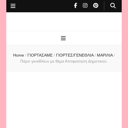
To Cafe tis
mamas
Home
/
ΓΙΟΡΤΑΣΑΜΕ
/
ΓΙΟΡΤΕΣ/ΓΕΝΕΘΛΙΑ
/
ΜΑΡΙΛΙΑ
/
Πάρτι γενεθλίων με θέμα Αποφοίτηση Δημοτικού.