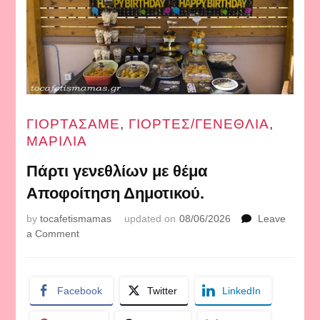
ΓΙΟΡΤΑΣΑΜΕ
,
ΓΙΟΡΤΕΣ/ΓΕΝΕΘΛΙΑ
,
ΜΑΡΙΛΙΑ
Πάρτι γενεθλίων με θέμα
Αποφοίτηση Δημοτικού.
by
tocafetismamas
updated on
08/06/2026
Leave
on
a Comment
Πάρτι
γενεθλίων
με
Facebook
Twitter
LinkedIn
θέμα
Αποφοίτηση