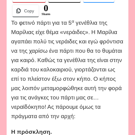
θέμα
0
νεράιδες)!!
Copy
Shares
α
Το φετινό πάρτι για τα 5
γενέθλια της
Μαρίλιας είχε θέμα «νεράιδες». Η Μαρίλια
αγαπάει πολύ τις νεράιδες και εγώ φρόντισα
να της χαρίσω ένα πάρτι που θα το θυμάται
για καιρό. Καθώς τα γενέθλια της είναι στην
καρδιά του καλοκαιριού, γιορτάζονται ως
επί το πλείστον έξω στον κήπο. Ο κήπος
μας λοιπόν μεταμορφώθηκε αυτή την φορά
για τις ανάγκες του πάρτι μας σε…
νεραϊδόκηπο! Ας πάρουμε όμως τα
πράγματα από την αρχή:
Η πρόσκληση.