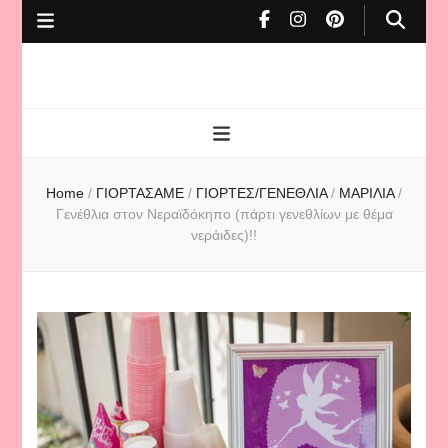
To Cafe tis
mamas
Home
/
ΓΙΟΡΤΑΣΑΜΕ
/
ΓΙΟΡΤΕΣ/ΓΕΝΕΘΛΙΑ
/
ΜΑΡΙΛΙΑ
/
Γενέθλια στον Νεραϊδόκηπο (πάρτι γενεθλίων με θέμα
νεράιδες)!!