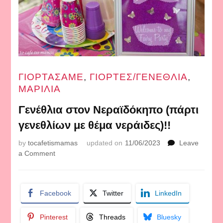
ΓΙΟΡΤΑΣΑΜΕ
,
ΓΙΟΡΤΕΣ/ΓΕΝΕΘΛΙΑ
,
ΜΑΡΙΛΙΑ
Γενέθλια στον Νεραϊδόκηπο (πάρτι
γενεθλίων με θέμα νεράιδες)!!
by
tocafetismamas
updated on
11/06/2023
Leave
on
a Comment
Γενέθλια
στον
Νεραϊδόκηπο
Facebook
Twitter
LinkedIn
(πάρτι
γενεθλίων
με
Pinterest
Threads
Bluesky