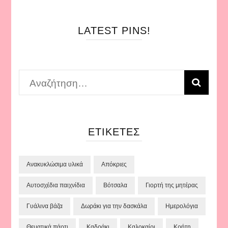
LATEST PINS!
Αναζήτηση
για:
ΕΤΙΚΈΤΕΣ
Ανακυκλώσιμα υλικά
Απόκριες
Αυτοσχέδια παιχνίδια
Βότσαλα
Γιορτή της μητέρας
Γυάλινα βάζα
Δωράκι για την δασκάλα
Ημερολόγια
Θεματικά πάρτι
Καδράκι
Καλοκαίρι
Κρήτη