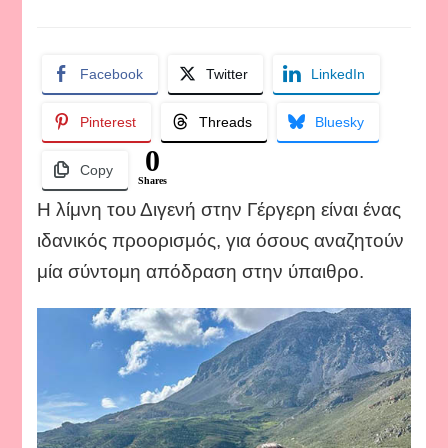
Η
λίμνη
του
Facebook
Twitter
LinkedIn
Διγενή
στην
Γέργερη.
Pinterest
Threads
Bluesky
0
Copy
Shares
Η λίμνη του Διγενή στην Γέργερη είναι ένας
ιδανικός προορισμός, για όσους αναζητούν
μία σύντομη απόδραση στην ύπαιθρο.