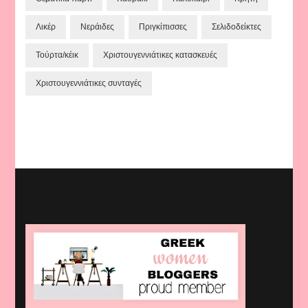
Λικέρ
Νεράιδες
Πριγκίπισσες
Σελιδοδείκτες
Τούρτα/κέικ
Χριστουγεννιάτικες κατασκευές
Χριστουγεννιάτικες συνταγές