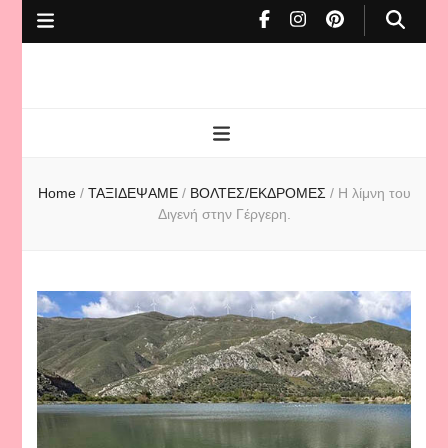
To Cafe tis
mamas
Home
/
ΤΑΞΙΔΕΨΑΜΕ
/
ΒΟΛΤΕΣ/ΕΚΔΡΟΜΕΣ
/
Η λίμνη του
Διγενή στην Γέργερη.