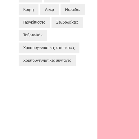
Κρήτη
Λικέρ
Νεράιδες
Πριγκίπισσες
Σελιδοδείκτες
Τούρτα/κέικ
Χριστουγεννιάτικες κατασκευές
Χριστουγεννιάτικες συνταγές