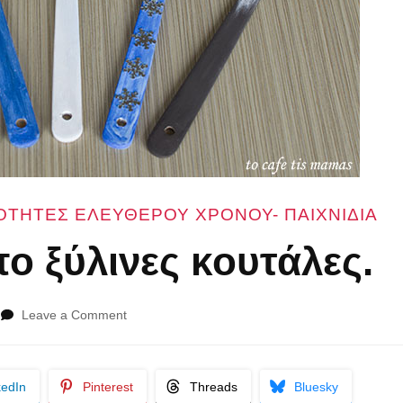
ΟΤΗΤΕΣ ΕΛΕΥΘΕΡΟΥ ΧΡΟΝΟΥ- ΠΑΙΧΝΙΔΙΑ
ο ξύλινες κουτάλες.
on
Leave a Comment
Μαριονέτες
απο
ξύλινες
kedIn
Pinterest
Threads
Bluesky
κουτάλες.