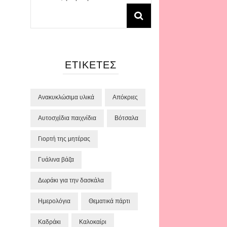
για:
ΕΤΙΚΈΤΕΣ
Ανακυκλώσιμα υλικά
Απόκριες
Αυτοσχέδια παιχνίδια
Βότσαλα
Γιορτή της μητέρας
Γυάλινα βάζα
Δωράκι για την δασκάλα
Ημερολόγια
Θεματικά πάρτι
Καδράκι
Καλοκαίρι