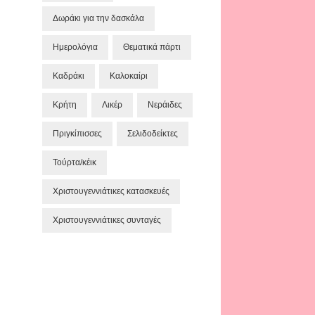
Δωράκι για την δασκάλα
Ημερολόγια
Θεματικά πάρτι
Καδράκι
Καλοκαίρι
Κρήτη
Λικέρ
Νεράιδες
Πριγκίπισσες
Σελιδοδείκτες
Τούρτα/κέικ
Χριστουγεννιάτικες κατασκευές
Χριστουγεννιάτικες συνταγές