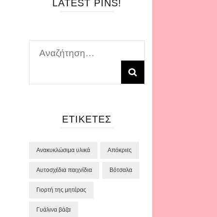
LATEST PINS!
Αναζήτηση
για:
ΕΤΙΚΈΤΕΣ
Ανακυκλώσιμα υλικά
Απόκριες
Αυτοσχέδια παιχνίδια
Βότσαλα
Γιορτή της μητέρας
Γυάλινα βάζα