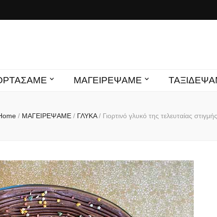
s mamas
ΙΟΡΤΑΣΑΜΕ
ΜΑΓΕΙΡΕΨΑΜΕ
ΤΑΞΙΔΕΨΑ
Home
/
ΜΑΓΕΙΡΕΨΑΜΕ
/
ΓΛΥΚΑ
/
Γιορτινό γλυκό της τελευταίας στιγμής