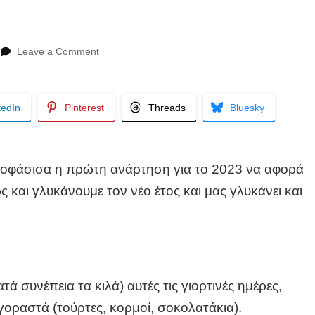
on
Leave a Comment
Γιορτινό
γλυκό
της
kedIn
Pinterest
Threads
Bluesky
τελευταίας
στιγμής.
αποφάσισα η πρώτη ανάρτηση για το 2023 να αφορά
ς και γλυκάνουμε τον νέο έτος και μας γλυκάνει και
ατά συνέπεια τα κιλά) αυτές τις γιορτινές ημέρες,
γοραστά (τούρτες, κορμοί, σοκολατάκια).