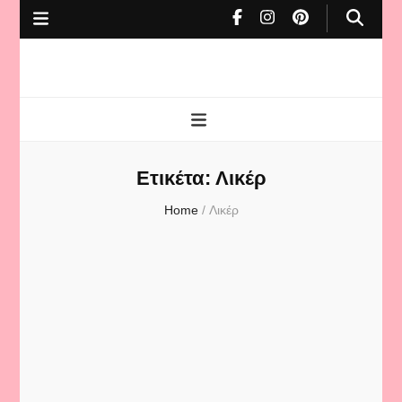
To Cafe tis
mamas
Ετικέτα:
Λικέρ
Home
/
Λικέρ