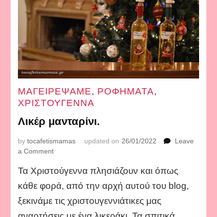
ΜΑΓΕΙΡΕΨΑΜΕ
,
ΡΟΦΗΜΑΤΑ
,
ΧΡΙΣΤΟΥΓΕΝΝΑ
Λικέρ μανταρίνι.
by
tocafetismamas
updated on
26/01/2022
Leave
on
a Comment
Λικέρ
Τα Χριστούγεννα πλησιάζουν και όπως
μανταρίνι.
κάθε φορά, από την αρχή αυτού του blog,
ξεκινάμε τις χριστουγεννιάτικες μας
αναρτήσεις με ένα λικεράκι. Τα σπιτικά