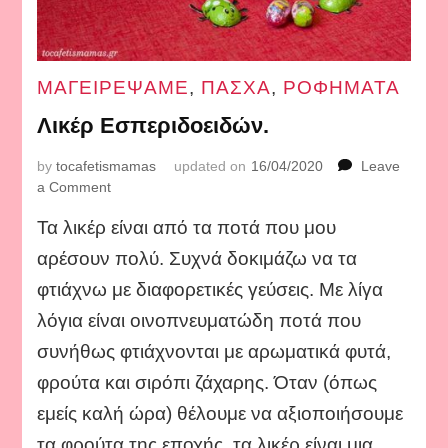
ΜΑΓΕΙΡΕΨΑΜΕ
,
ΠΑΣΧΑ
,
ΡΟΦΗΜΑΤΑ
Λικέρ Εσπεριδοειδών.
by
tocafetismamas
updated on
16/04/2020
Leave
on
a Comment
Λικέρ
Τα λικέρ είναι από τα ποτά που μου
Εσπεριδοειδών.
αρέσουν πολύ. Συχνά δοκιμάζω να τα
φτιάχνω με διαφορετικές γεύσεις. Με λίγα
λόγια είναι οινοπνευματώδη ποτά που
συνήθως φτιάχνονται με αρωματικά φυτά,
φρούτα και σιρόπι ζάχαρης. Όταν (όπως
εμείς καλή ώρα) θέλουμε να αξιοποιήσουμε
τα φρούτα της εποχής, τα λικέρ είναι μια