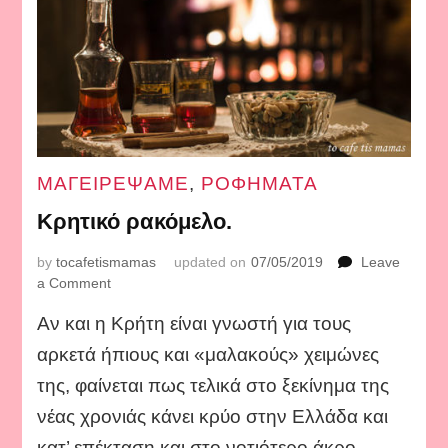
ΜΑΓΕΙΡΕΨΑΜΕ
,
ΡΟΦΗΜΑΤΑ
Κρητικό ρακόμελο.
by
tocafetismamas
updated on
07/05/2019
Leave
on
a Comment
Κρητικό
Αν και η Κρήτη είναι γνωστή για τους
ρακόμελο.
αρκετά ήπιους και «μαλακούς» χειμώνες
της, φαίνεται πως τελικά στο ξεκίνημα της
νέας χρονιάς κάνει κρύο στην Ελλάδα και
κατ’ επέκταση και στο νοτιότερο άκρο