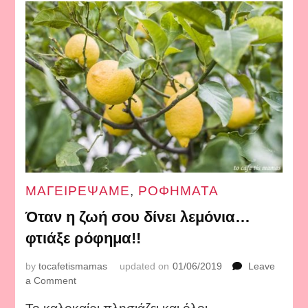
ΜΑΓΕΙΡΕΨΑΜΕ
,
ΡΟΦΗΜΑΤΑ
Όταν η ζωή σου δίνει λεμόνια…
φτιάξε ρόφημα!!
by
tocafetismamas
updated on
01/06/2019
Leave
on
a Comment
Όταν