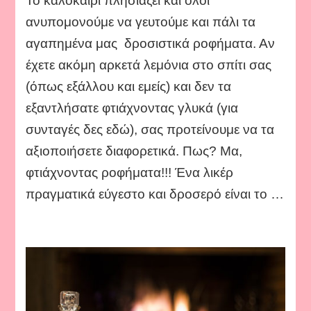
Το καλοκαίρι πλησιάζει και όλοι
η
ζωή
ανυπομονούμε να γευτούμε και πάλι τα
σου
αγαπημένα μας δροσιστικά ροφήματα. Αν
δίνει
λεμόνια…
έχετε ακόμη αρκετά λεμόνια στο σπίτι σας
φτιάξε
(όπως εξάλλου και εμείς) και δεν τα
ρόφημα!!
εξαντλήσατε φτιάχνοντας γλυκά (για
συνταγές δες εδώ), σας προτείνουμε να τα
αξιοποιήσετε διαφορετικά. Πως? Μα,
φτιάχνοντας ροφήματα!!! Ένα λικέρ
πραγματικά εύγεστο και δροσερό είναι το …